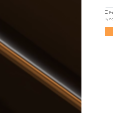
Re
By lo